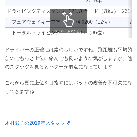
2019年
ドライビングディスタンス
221.70ヤード（78位）
231.
フェアウェイキープ率
74.0260（12位）
75
スクロールできます
トータルドライビング
90（36位）
ドライバーの正確性は素晴らしいですね。飛距離も平均的
なのでもっと上位に絡んでも良いような気がしますが、他
のスタッツを見るとパターが弱点になっています
これから更に上位を目指すにはパットの改善が不可欠にな
ってきますね
木村彩子の2019年スタッツ