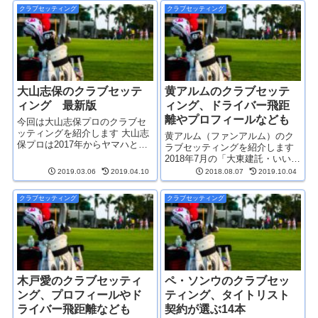
はクラブセッティングにダンロ
からはヤマハとクラブ契約を結
クラブセッティング
クラブセッティング
ップのウッド系クラブが少ない
んでいます 2018年は賞金王、
のでイメージも薄れつつありま
2019年はマスターズ...
すが...
大山志保のクラブセッテ
黄アルムのクラブセッテ
ィング 最新版
ィング、ドライバー飛距
離やプロフィールなども
今回は大山志保プロのクラブセ
ッティングを紹介します 大山志
黄アルム（ファンアルム）のク
保プロは2017年からヤマハとク
ラブセッティングを紹介します
ラブ契約をしていましたが、
2018年7月の「大東建託・いい部
2019年からはクラブ契約フリー
屋ネットレディス」で実に9年ぶ
2019.03.06
2019.04.10
2018.08.07
2019.10.04
となりました クラブ契約フリー
りの優勝を果たした黄アルムで
の選手のクラブセッティングは
すが、2018年はその後2勝をあげ
クラブセッティング
クラブセッティング
アマチュアのお手本にも...
年間3勝と素晴らしいシーズンで
した 年間複数...
木戸愛のクラブセッティ
ペ・ソンウのクラブセッ
ング、プロフィールやド
ティング、タイトリスト
ライバー飛距離なども
契約が選ぶ14本