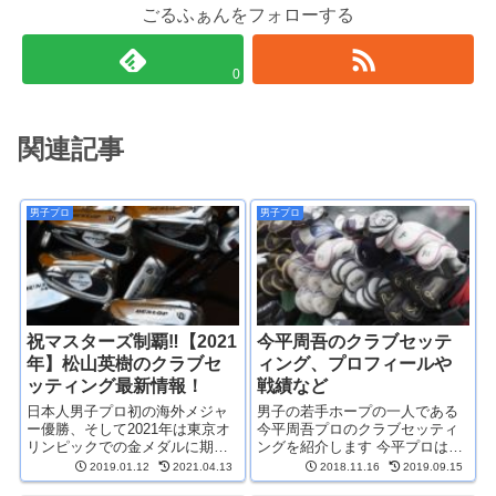
ごるふぁんをフォローする
0
関連記事
男子プロ
男子プロ
祝マスターズ制覇‼【2021
今平周吾のクラブセッテ
年】松山英樹のクラブセ
ィング、プロフィールや
ッティング最新情報！
戦績など
日本人男子プロ初の海外メジャ
男子の若手ホープの一人である
ー優勝、そして2021年は東京オ
今平周吾プロのクラブセッティ
リンピックでの金メダルに期待
ングを紹介します 今平プロはプ
がかかる松山英樹プロのクラブ
ロ転向後タイトリストとクラブ
2019.01.12
2021.04.13
2018.11.16
2019.09.15
セッティングを紹介します 最近
契約をしていましたが、2017年