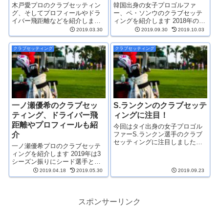
木戸愛プロのクラブセッティン
韓国出身の女子プロゴルファ
グ、そしてプロフィールやドラ
ー、ペ・ソンウのクラブセッテ
イバー飛距離などを紹介します
ィングを紹介します 2018年のフ
2011年に初シードを獲得し8年連
ァイナルQTで14位に入り2019年
2019.03.30
2019.09.30
2019.10.03
続でシードを維持している木戸
から日本ツアーに本格参戦して
愛プロ。2012年の初優勝をあげ
いるペ・ソンウ 韓国ツアーで賞
クラブセッティング
クラブセッティング
て以来、優勝から遠ざかってい
金ランキング2位（2018年）にな
るので2勝目を目指して頑張...
った実力者だ...
一ノ瀬優希のクラブセッ
S.ランクンのクラブセッテ
ティング、ドライバー飛
ィングに注目！
距離やプロフィールも紹
今回はタイ出身の女子プロゴル
介
ファーS.ランクン選手のクラブ
セッティングに注目しました
一ノ瀬優希プロのクラブセッテ
2018年のファイナルQTで32位と
ィングを紹介します 2019年は3
なり2019年から日本ツアーに本
シーズン振りにシード選手とし
格参戦しているS.ランクン選手
てツアーに参戦する一ノ瀬優希
2019.04.18
2019.05.30
2019.09.23
2019年シーズンは第4戦...
プロ。開幕前に負った怪我の影
響が心配ですが、実力は申し分
ないだけに怪我が治れば活躍し
てくれるでしょう クラブセ...
スポンサーリンク