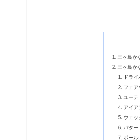
三ヶ島か
三ヶ島か
ドライ
フェア
ユーテ
アイア
ウェッ
パター
ボール