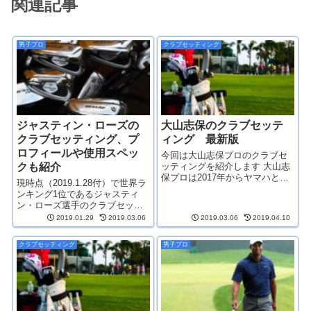
関連記事
男子プロ
クラブセッティング
ジャスティン・ローズの
大山志保のクラブセッテ
クラブセッティング、プ
ィング 最新版
ロフィールや使用スペッ
今回は大山志保プロのクラブセ
クも紹介
ッティングを紹介します 大山志
保プロは2017年からヤマハとク
現時点（2019.1.28付）で世界ラ
ラブ契約をしていましたが、
ンキング1位であるジャスティ
2019年からはクラブ契約フリー
ン・ローズ選手のクラブセッテ
となりました クラブ契約フリー
ィングやプロフィール、使用ク
2019.01.29
2019.03.06
2019.03.06
2019.04.10
の選手のクラブセッティングは
ラブのスペックなどを紹介しま
アマチュアのお手本にも...
す ジャスティン・ローズ選手は
クラブセッティング
男子プロ
2019年から本間ゴルフとクラブ
契約を結んでいるので、...