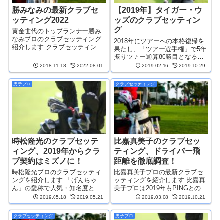
勝みなみの最新クラブセ
【2019年】タイガー・ウ
ッティング2022
ッズのクラブセッティン
グ
黄金世代のトップランナー勝み
なみプロのクラブセッティング
2018年にツアーへの本格復帰を
紹介します クラブセッティング
果たし、「ツアー選手権」で5年
は一覧だけではなく、シャフト
振りツアー通算80勝目となる復
のスペックなども紹介していく
活優勝をあげたタイガーウッズ
2018.11.18
2022.08.01
2019.02.16
2019.10.29
ので参考にどうぞ ▼勝みなみの
2019年はいよいよメジャー制覇
プロフィール ...
に期待がかかりますが、クラブ
男子プロ
クラブセッティング
セッティングも気になるところ
ですね 今回はタイ...
時松隆光のクラブセッテ
比嘉真美子のクラブセッ
ィング、2019年からクラ
ティング、ドライバー飛
ブ契約はミズノに！
距離を徹底調査！
時松隆光プロのクラブセッティ
比嘉真美子プロの最新クラブセ
ングを紹介します 「げんちゃ
ッティングを紹介します 比嘉真
ん」の愛称で人気・知名度とも
美子プロは2019年もPINGとのク
に急上昇中の時松隆光プロ。キ
ラブ契約です。PINGのクラブは
2019.05.18
2019.05.21
2019.03.08
2019.10.21
ャラクターとしては現在の男子
注目度も高いだけにどんなクラ
ツアーでいち押しの選手ですよ
ブセッティングになっているの
クラブセッティング
男子プロ
ね そしてキャラクターだけでな
か気になる方も多いと思います