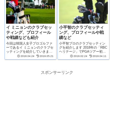
くゴルフの実力も兼ね備えてお
...
り...
イ ミニョンのクラブセッ
小平智のクラブセッティ
ティング、プロフィール
ング、プロフィールや戦
や戦績なども紹介
績など
今回は韓国人女子プロゴルファ
小平智プロのクラブセッティン
ーであるイ ミニョンのクラブセ
グを紹介します 2018年の「RBC
ッティングを紹介していきます
ヘリテージ」でPGAツアー初勝
2017年から日本ツアーに本格参
利をあげた小平智プロ。これか
2018.04.24
2019.05.21
2019.02.24
2019.04.11
戦しているイ ミニョン。日本ツ
らはPGAツアーを主体に戦って
アー参戦1年目から2勝をあげ賞
いくようなので、メジャー制覇
金ランクも2位と活躍しており、
に期待がかかります クラブセッ
しばらくは日本人選手にと...
ティングの他にもプ...
スポンサーリンク