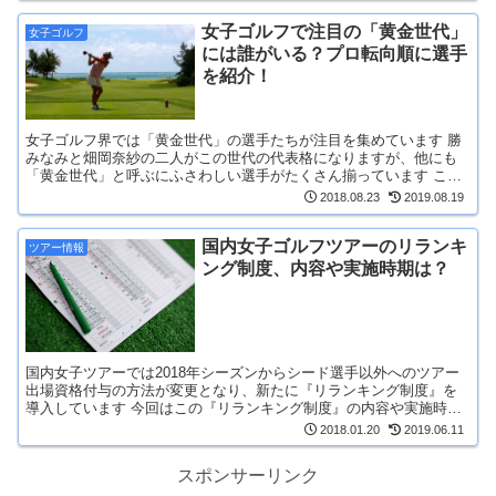
女子ゴルフで注目の「黄金世代」
女子ゴルフ
には誰がいる？プロ転向順に選手
を紹介！
女子ゴルフ界では「黄金世代」の選手たちが注目を集めています 勝
みなみと畑岡奈紗の二人がこの世代の代表格になりますが、他にも
「黄金世代」と呼ぶにふさわしい選手がたくさん揃っています これ
からしばらく女子ゴルフ界の中...
2018.08.23
2019.08.19
国内女子ゴルフツアーのリランキ
ツアー情報
ング制度、内容や実施時期は？
国内女子ツアーでは2018年シーズンからシード選手以外へのツアー
出場資格付与の方法が変更となり、新たに『リランキング制度』を
導入しています 今回はこの『リランキング制度』の内容や実施時期
など制度について出来るだけ分かりやすく説...
2018.01.20
2019.06.11
スポンサーリンク