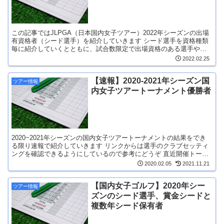
この記事ではJLPGA（日本国内女子ツアー）2022年シーズンの出場
有資格者（シード選手）を紹介していきます シード選手を資格種類
毎に紹介していくとともに、試合数限定で出場資格のある選手や、
惜しくもシード権を喪失した選手も纏めておきますの...
2022.02.25
【速報】2020-2021年シーズン国
ツアー情報
内女子ツアートーナメント優勝者
2020~2021年シーズンの国内女子ツアートーナメントの結果をでき
る限り速報で紹介していきます リンクからは選手のクラブセッティ
ングを確認できるようにしているので参考にどうぞ 直近開催トーナ
メント 大王製紙エリエールレデ...
2020.02.05
2021.11.21
【国内女子ゴルフ】2020年シー
ツアー情報
ズンのシード選手、賞金シードと
複数年シード保有者