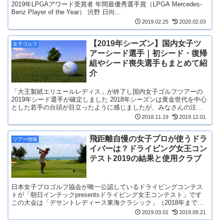
2019年LPGAアワード受賞者 年間最優秀選手賞（LPGA Mercedes-
Benz Player of the Year） 渋野 日向...
2019.02.25
2020.02.03
【2019年シーズン】国内女子ツ
女子ゴルフ
アーシード選手｜初シード・復帰
組やシード喪失選手もまとめて紹
介
「大王製紙エリエールレディス」が終了し国内女子ゴルフツアーの
2019年シード選手が確定しました 2018年シーズンは黄金世代を中心
とした若手の台頭が目立ったように感じましたが、みなさんの注目
選手の活躍はどうだったでしょうか 今回...
2018.11.19
2019.12.01
飛距離自慢の女子プロが使うドラ
ツアー情報
イバーは？ドライビング女王コン
テスト2019の結果と使用クラブ
日本女子プロゴルフ協会が唯一公認しているドライビングコンテス
トが「朝日インテックpresentsドライビング女王コンテスト」です
この大会は「デサントレディース東海クラシック」（2018年までの
大会名はマンシングウェアレディー...
2019.03.01
2019.09.21