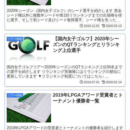
2020年シーズン（国内女子ゴルフ）のシード選手を紹介します 賞金
シード権以外に複数年シードや第1回リランキングまでの出場権を得
た選手、そして初シード及びシード復帰選手、シード権を失った選
手などもまとめていますので参考にどうぞ ...
2019.12.01
2020.03.13
【国内女子ゴルフ】2020年シー
ツアー情報
ズンのQTランキングとリランキ
ング上位選手
国内女子ゴルフツアー2020年シーズンのQTランキング上位50名まで
の選手を紹介します リランキング実施後にはリランキングの順位に
更新していきます ▼リランキング制度についてはこちら↓ ...
2019.07.01
2020.02.14
2019年LPGAアワード受賞者とト
ツアー情報
ーナメント優勝者一覧
2019年LPGAアワードの受賞者とトーナメントの優勝者を紹介します