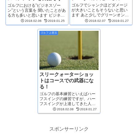
ゴルフでシャンクほどダメージ
ゴルフにおける”ビジネスゾー
が大きいこともそうないと思い
ン”という言葉を 聞いたことがあ
ます あと少しでグリーンオンと
る方も多いと思います ビジネス
いうコントロールショットの時
ゾーンについては 腰から腰まで
2018.02.06
2019.01.25
2018.02.07
2019.01.27
に起こりやすく、やっかいなの
の範囲 時計の９時から３時まで
は一回シャンクをすると、次の
（または８時から４時） アドレ
ゴルフ上達法
ショットにも精神的な影響が大
スに入ったときに視界に入って
きいことです そして二回三回
いる...
と...
スリークォーターショッ
トはコースでの武器にな
る！
ゴルフの基本練習といえばハー
フスイングの練習ですが、ハー
フスイングが上達してきた人、
またはハーフスイングの練習に
2018.02.08
2019.01.27
飽きてきた人が次に取り組むべ
き練習は、『スリークォーター
ショット』の練習になります こ
こではスリークォーターショッ
スポンサーリンク
トの打ち...