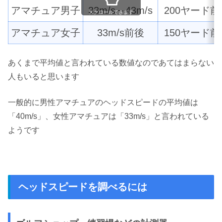
アマチュア男子
33m/s～43m/s
200ヤード前
スクロールできます
アマチュア女子
33m/s前後
150ヤード前
あくまで平均値と言われている数値なのであてはまらない
人もいると思います
一般的に男性アマチュアのヘッドスピードの平均値は
「40m/s」、女性アマチュアは「33m/s」と言われている
ようです
ヘッドスピードを調べるには