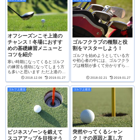
オフシーズンこそ上達の
ゴルフクラブの種類と役
チャンス！冬場におすす
割をマスターしよう！
めの基礎練習メニューと
コツを紹介
ゴルフを始めようとしている方
や初心者の中には、ゴルフクラ
寒い時期になってくるとゴルフ
ブは種類が多くて分かりずらい
の練習も億劫になってしまう方
と思う人も多いと思いますが、
も多いと思います ただ上達のた
ゴルフの楽しさの一つは自分の
めには練習は欠かせません そし
2018.12.06
2019.01.27
2018.02.21
2019.01.27
好きなクラブを選べることだと
てコースに出る頻度が少なくな
思います ゴルフクラブの種類や
る分、練習場でじっくりと基礎
ゴルフ上達法
ゴルフ上達法
役割を覚えることは、ゴルフを
を磨き直すのに良い時期でもあ
楽しむた...
ります コース...
突然やってくるシャン
ビジネスゾーンを鍛えて
ク！その原因と直し方
スコアアップを目指そう